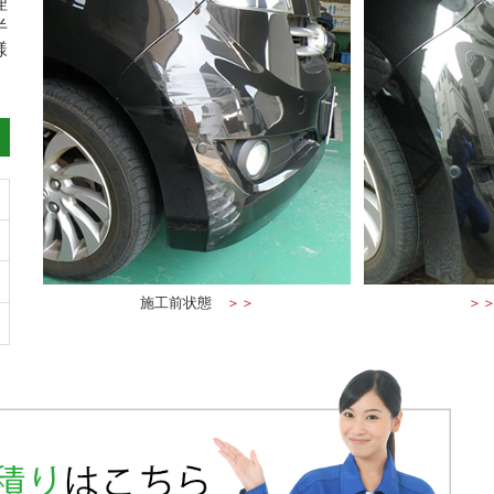
理
半
様
施工前状態
＞＞
＞